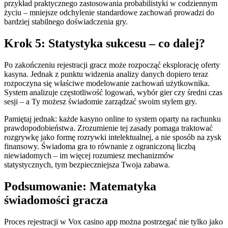
przykład praktycznego zastosowania probabilistyki w codziennym
życiu – mniejsze odchylenie standardowe zachowań prowadzi do
bardziej stabilnego doświadczenia gry.
Krok 5: Statystyka sukcesu – co dalej?
Po zakończeniu rejestracji gracz może rozpocząć eksplorację oferty
kasyna. Jednak z punktu widzenia analizy danych dopiero teraz
rozpoczyna się właściwe modelowanie zachowań użytkownika.
System analizuje częstotliwość logowań, wybór gier czy średni czas
sesji – a Ty możesz świadomie zarządzać swoim stylem gry.
Pamiętaj jednak: każde kasyno online to system oparty na rachunku
prawdopodobieństwa. Zrozumienie tej zasady pomaga traktować
rozgrywkę jako formę rozrywki intelektualnej, a nie sposób na zysk
finansowy. Świadoma gra to równanie z ograniczoną liczbą
niewiadomych – im więcej rozumiesz mechanizmów
statystycznych, tym bezpieczniejsza Twoja zabawa.
Podsumowanie: Matematyka
świadomości gracza
Proces rejestracji w Vox casino app można postrzegać nie tylko jako