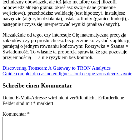
techniczny obowiązek, ale też jako metaforę całej filozofii
odpowiedzialnego grania: określasz swoje dane (zmienne
wejściowe), przechodzisz walidację (test hipotezy), instalujesz
narzędzie (algorytm działania), ustalasz limity (granice funkcji), a
następnie uczysz się interpretować wyniki (analiza danych).
Niezależnie od tego, czy interesuje Cię matematyczna precyzja
zakładów czy po prostu chcesz bezpiecznie korzystać z aplikacji,
pamiętaj o jednym równaniu końcowym: Rozrywka = Szansa ×
Świadomość. To właśnie ta proporcja sprawia, że gra pozostaje
przyjemnością — a nie ryzykiem bez kontroli.
Beitragsnavigation
Vorheriger
Discovering Tronscan: A Gateway to TRON Analytics
Beitrag:
Nächster
Guide complet du casino en ligne – tout ce que vous devez savoir
Beitrag:
Schreibe einen Kommentar
Deine E-Mail-Adresse wird nicht veröffentlicht.
Erforderliche
Felder sind mit
*
markiert
Kommentar
*