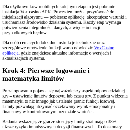
Dla użytkowników mobilnych kolejnym etapem jest pobranie i
instalacja Vox casino APK. Proces ten można przyrównać do
inicjalizacji algorytmu — pobierasz aplikację, akceptujesz warunki i
uruchamiasz środowisko działania systemu. Każdy etap wymaga
potwierdzenia integralności danych, a więc eliminacji
przypadkowych błędów.
Dla osób ceniących dokładne instrukcje techniczne oraz
szczegółowe omówienie funkcji warto odwiedzić
VoxCasino
aplikacja
, gdzie znajdziesz aktualne informacje o wersjach i
aktualizacjach systemu.
Krok 4: Pierwsze logowanie i
matematyka limitów
Po zalogowaniu pojawia się najważniejszy aspekt odpowiedzialnej
gry – ustawienie limitów depozytu lub czasu gry. Z punktu widzenia
matematyki to nic innego jak ustalenie granic funkcji losowej.
Limity pozwalają utrzymać oczekiwany wynik emocjonalny i
finansowy w kontrolowanym przedziale wartości.
Badania wskazują, że gracze stosujący limity strat mają o 38%
niższe ryzyko impulsywnych decyzji finansowych. To doskonały