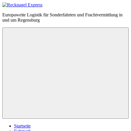
Zum
Inhalt
Recknagel
Europaweite Logistik für Sonderfahrten und Frachtvermittlung in
springen
Express
und um Regensburg
Menü
Startseite