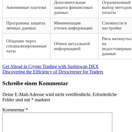
Дополнительная
Ограниченный
Анонимные платежи
защита финансовых
выбор методов
данных
оплаты
Программы защиты
Минимизация
Сложности в
личных данных
утечек информации
настройке
Риск наткнутьс
Общение через
Обмен актуальной
на
специализированные
информацией
недостоверные
чаты
данные
Beitragsnavigation
Vorheriger
Get Ahead in Crypto Trading with Sushiswap DEX
Beitrag:
Nächster
Discovering the Efficiency of Dexscreener for Traders
Beitrag:
Schreibe einen Kommentar
Deine E-Mail-Adresse wird nicht veröffentlicht.
Erforderliche
Felder sind mit
*
markiert
Kommentar
*