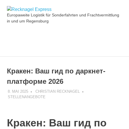
Zum
Recknagel
Inhalt
Europaweite Logistik für Sonderfahrten und Frachtvermittlung
springen
in und um Regensburg
Express
MENÜ
Кракен: Ваш гид по даркнет-
платформе 2026
8. MAI 2025
CHRISTIAN RECKNAGEL
STELLENANGEBOTE
Кракен: Ваш гид по