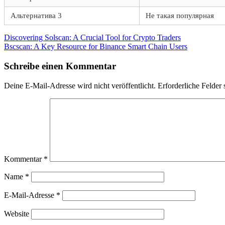
Альтернатива 3
Не такая популярная
Beitragsnavigation
Vorheriger
Discovering Solscan: A Crucial Tool for Crypto Traders
Beitrag:
Nächster
Bscscan: A Key Resource for Binance Smart Chain Users
Beitrag:
Schreibe einen Kommentar
Deine E-Mail-Adresse wird nicht veröffentlicht.
Erforderliche Felder 
Kommentar
*
Name
*
E-Mail-Adresse
*
Website