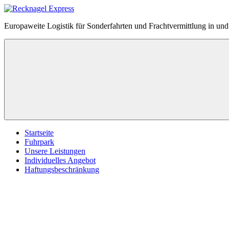
Zum
Inhalt
Recknagel
Europaweite Logistik für Sonderfahrten und Frachtvermittlung in u
springen
Express
Menü
Startseite
Fuhrpark
Unsere Leistungen
Individuelles Angebot
Haftungsbeschränkung