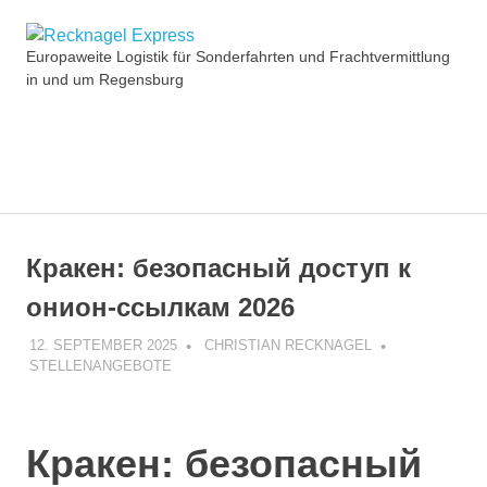
Zum
Recknagel
Inhalt
Europaweite Logistik für Sonderfahrten und Frachtvermittlung
springen
in und um Regensburg
Express
MENÜ
Кракен: безопасный доступ к
онион-ссылкам 2026
12. SEPTEMBER 2025
CHRISTIAN RECKNAGEL
STELLENANGEBOTE
Кракен: безопасный