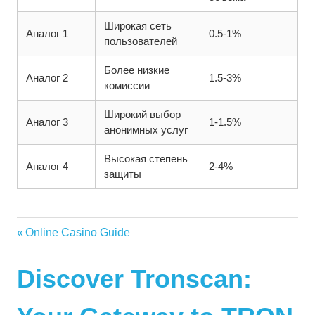
Широкая сеть
Аналог 1
0.5-1%
пользователей
Более низкие
Аналог 2
1.5-3%
комиссии
Широкий выбор
Аналог 3
1-1.5%
анонимных услуг
Высокая степень
Аналог 4
2-4%
защиты
Vorheriger
Online Casino Guide
Beitragsnavigation
Nächster
Beitrag:
Beitrag:
Discover Tronscan: