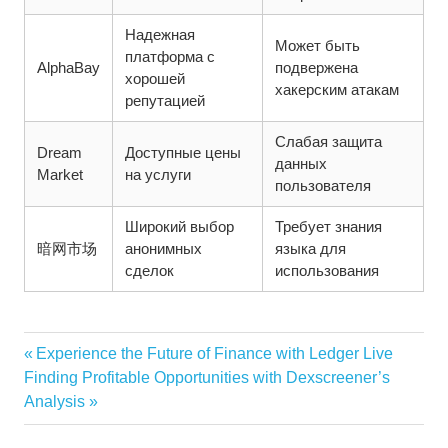
Надежная
Может быть
платформа с
AlphaBay
подвержена
хорошей
хакерским атакам
репутацией
Слабая защита
Dream
Доступные цены
данных
Market
на услуги
пользователя
Широкий выбор
Требует знания
暗网市场
анонимных
языка для
сделок
использования
Vorheriger
Experience the Future of Finance with Ledger Live
Beitragsnavigation
Nächster
Beitrag:
Finding Profitable Opportunities with Dexscreener’s
Beitrag:
Analysis