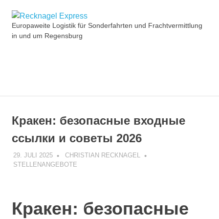
Zum
Recknagel
Inhalt
Europaweite Logistik für Sonderfahrten und Frachtvermittlung
springen
in und um Regensburg
Express
MENÜ
Кракен: безопасные входные
ссылки и советы 2026
29. JULI 2025
CHRISTIAN RECKNAGEL
STELLENANGEBOTE
Кракен: безопасные