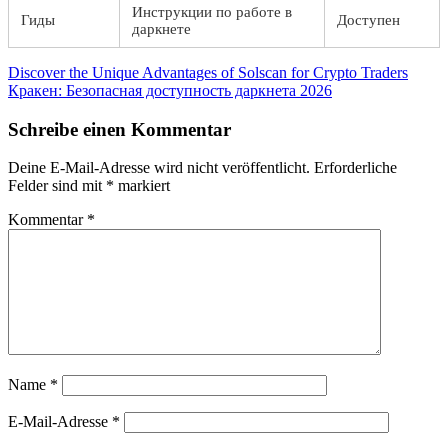
Инструкции по работе в
Гиды
Доступен
даркнете
Beitragsnavigation
Vorheriger
Discover the Unique Advantages of Solscan for Crypto Traders
Beitrag:
Nächster
Кракен: Безопасная доступность даркнета 2026
Beitrag:
Schreibe einen Kommentar
Deine E-Mail-Adresse wird nicht veröffentlicht.
Erforderliche
Felder sind mit
*
markiert
Kommentar
*
Name
*
E-Mail-Adresse
*