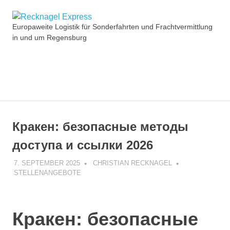
Zum
Recknagel
Inhalt
Europaweite Logistik für Sonderfahrten und Frachtvermittlung
springen
in und um Regensburg
Express
MENÜ
Кракен: безопасные методы
доступа и ссылки 2026
7. SEPTEMBER 2025
CHRISTIAN RECKNAGEL
STELLENANGEBOTE
Кракен: безопасные