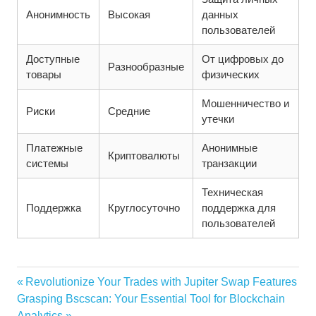
Анонимность
Высокая
данных
пользователей
Доступные
От цифровых до
Разнообразные
товары
физических
Мошенничество и
Риски
Средние
утечки
Платежные
Анонимные
Криптовалюты
системы
транзакции
Техническая
Поддержка
Круглосуточно
поддержка для
пользователей
Vorheriger
Revolutionize Your Trades with Jupiter Swap Features
Beitragsnavigation
Nächster
Beitrag:
Grasping Bscscan: Your Essential Tool for Blockchain
Beitrag:
Analytics