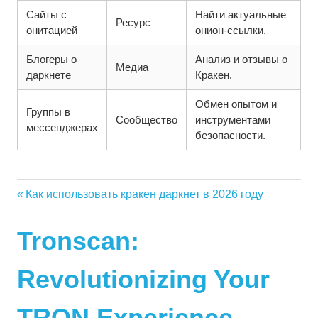
Сайты с
Найти актуальные
Ресурс
онитацией
онион-ссылки.
Блогеры о
Анализ и отзывы о
Медиа
даркнете
Кракен.
Обмен опытом и
Группы в
Сообщество
инструментами
мессенджерах
безопасности.
Vorheriger
Как использовать кракен даркнет в 2026 году
Beitragsnavigation
Nächster
Beitrag:
Beitrag:
Tronscan:
Revolutionizing Your
TRON Experience