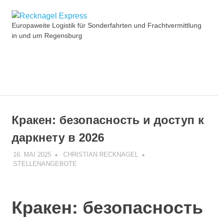
Zum
Recknagel
Inhalt
Europaweite Logistik für Sonderfahrten und Frachtvermittlung
springen
in und um Regensburg
Express
MENÜ
Кракен: безопасность и доступ к
даркнету в 2026
16. MAI 2025
CHRISTIAN RECKNAGEL
STELLENANGEBOTE
Кракен: безопасность