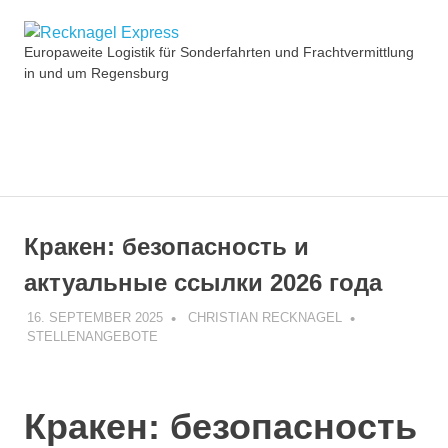
Zum
Recknagel
Inhalt
Europaweite Logistik für Sonderfahrten und Frachtvermittlung
springen
in und um Regensburg
Express
MENÜ
Кракен: безопасность и
актуальные ссылки 2026 года
16. SEPTEMBER 2025
CHRISTIAN RECKNAGEL
STELLENANGEBOTE
Кракен: безопасность