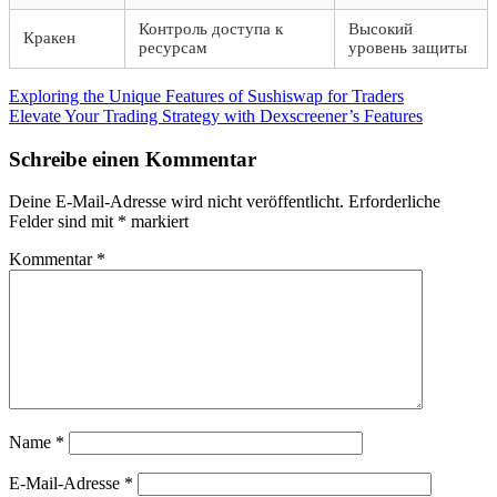
Контроль доступа к
Высокий
Кракен
ресурсам
уровень защиты
Beitragsnavigation
Vorheriger
Exploring the Unique Features of Sushiswap for Traders
Beitrag:
Nächster
Elevate Your Trading Strategy with Dexscreener’s Features
Beitrag:
Schreibe einen Kommentar
Deine E-Mail-Adresse wird nicht veröffentlicht.
Erforderliche
Felder sind mit
*
markiert
Kommentar
*
Name
*
E-Mail-Adresse
*