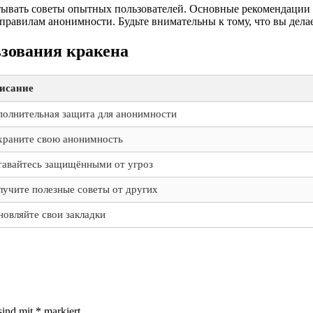
тывать советы опытных пользователей. Основные рекомендации 
правилам анонимности. Будьте внимательны к тому, что вы делае
ьзования кракена
исание
полнительная защита для анонимности
храните свою анонимность
тавайтесь защищёнными от угроз
учите полезные советы от других
овляйте свои закладки
sind mit
*
markiert