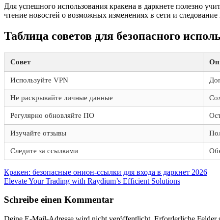
Для успешного использования кракена в даркнете полезно учи
чтение новостей о возможных изменениях в сети и следование 
Таблица советов для безопасного испол
Совет
Оп
Используйте VPN
До
Не раскрывайте личные данные
Со
Регулярно обновляйте ПО
Ос
Изучайте отзывы
Пол
Следите за ссылками
Обн
Beitragsnavigation
Vorheriger
Кракен: безопасные онион-ссылки для входа в даркнет 2026
Beitrag:
Nächster
Elevate Your Trading with Raydium’s Efficient Solutions
Beitrag:
Schreibe einen Kommentar
Deine E-Mail-Adresse wird nicht veröffentlicht.
Erforderliche Felder 