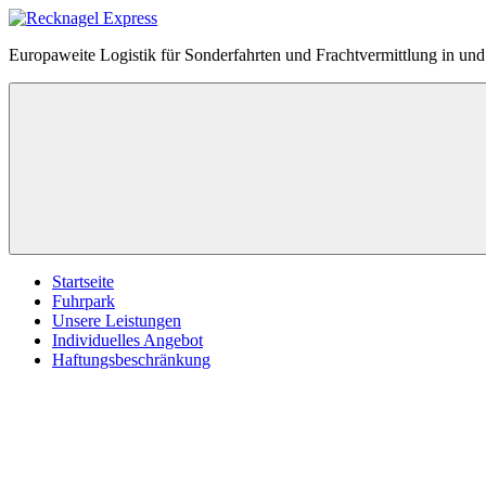
Zum
Inhalt
Recknagel
Europaweite Logistik für Sonderfahrten und Frachtvermittlung in u
springen
Express
Menü
Startseite
Fuhrpark
Unsere Leistungen
Individuelles Angebot
Haftungsbeschränkung