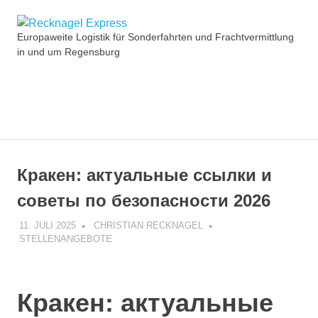
Zum
Recknagel
Inhalt
Europaweite Logistik für Sonderfahrten und Frachtvermittlung
springen
in und um Regensburg
Express
MENÜ
Кракен: актуальные ссылки и
советы по безопасности 2026
11. JULI 2025
CHRISTIAN RECKNAGEL
STELLENANGEBOTE
Кракен: актуальные