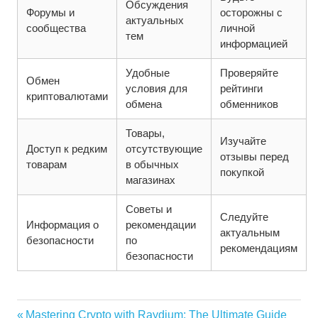
Обсуждения
Форумы и
осторожны с
актуальных
сообщества
личной
тем
информацией
Удобные
Проверяйте
Обмен
условия для
рейтинги
криптовалютами
обмена
обменников
Товары,
Изучайте
Доступ к редким
отсутствующие
отзывы перед
товарам
в обычных
покупкой
магазинах
Советы и
Следуйте
Информация о
рекомендации
актуальным
безопасности
по
рекомендациям
безопасности
Vorheriger
Mastering Crypto with Raydium: The Ultimate Guide