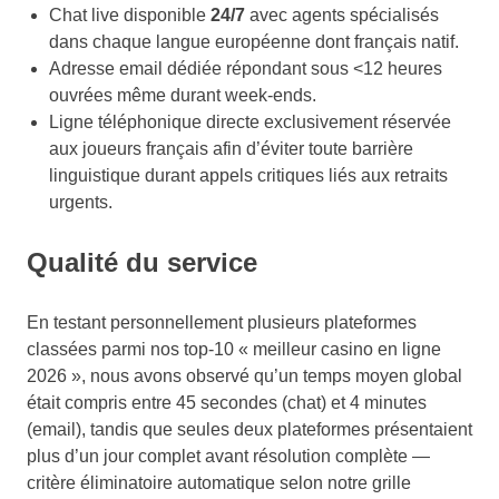
Chat live disponible
24/7
avec agents spécialisés
dans chaque langue européenne dont français natif.
Adresse email dédiée répondant sous <​12 heures
ouvrées même durant week‑ends.
Ligne téléphonique directe exclusivement réservée
aux joueurs français afin d’éviter toute barrière
linguistique durant appels critiques liés aux retraits
urgents.
Qualité du service
En testant personnellement plusieurs plateformes
classées parmi nos top‑10 « meilleur casino en ligne
2026 », nous avons observé qu’un temps moyen global
était compris entre 45 secondes (chat) et 4 minutes
(email), tandis que seules deux plateformes présentaient
plus d’un jour complet avant résolution complète —
critère éliminatoire automatique selon notre grille