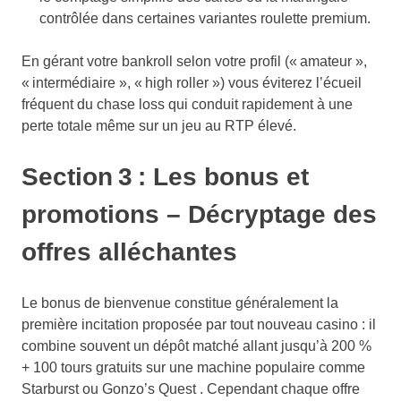
contrôlée dans certaines variantes roulette premium.
En gérant votre bankroll selon votre profil (« amateur »,
« intermédiaire », « high roller ») vous éviterez l’écueil
fréquent du chase loss qui conduit rapidement à une
perte totale même sur un jeu au RTP élevé.
Section 3 : Les bonus et
promotions – Décryptage des
offres alléchantes
Le bonus de bienvenue constitue généralement la
première incitation proposée par tout nouveau casino : il
combine souvent un dépôt matché allant jusqu’à 200 %
+ 100 tours gratuits sur une machine populaire comme
Starburst ou Gonzo’s Quest . Cependant chaque offre