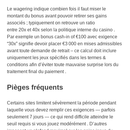
Le wagering indique combien fois il faut miser le
montant du bonus avant pouvoir retirer ses gains
associés ; typiquement on retrouve un ratio
entre 20x et 40x selon la politique interne du casino .
Par exemple un bonus cash‑in of €100 avec exigence
“30x” signifie devoir placer €3 000 en mises admissibles
avant toute demande de retrait – ce calcul doit inclure
uniquement les jeux spécifiés dans les termes &
conditions afin d’éviter toute mauvaise surprise lors du
traitement final du paiement .
Pièges fréquents
Certains sites limitent sévèrement la période pendant
laquelle vous devez remplir ces exigences — parfois
seulement 7 jours — ce qui rend difficile atteindre le
seuil requis si vous jouez modérément . D’autres