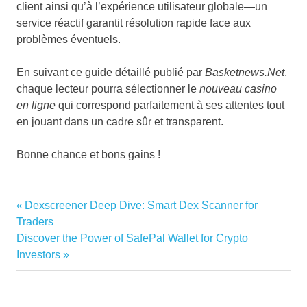
client ainsi qu’à l’expérience utilisateur globale—un
service réactif garantit résolution rapide face aux
problèmes éventuels.
En suivant ce guide détaillé publié par
Basketnews.Net
,
chaque lecteur pourra sélectionner le
nouveau casino
en ligne
qui correspond parfaitement à ses attentes tout
en jouant dans un cadre sûr et transparent.
Bonne chance et bons gains !
Vorheriger
Dexscreener Deep Dive: Smart Dex Scanner for
Beitragsnavigation
Beitrag:
Traders
Nächster
Discover the Power of SafePal Wallet for Crypto
Beitrag:
Investors