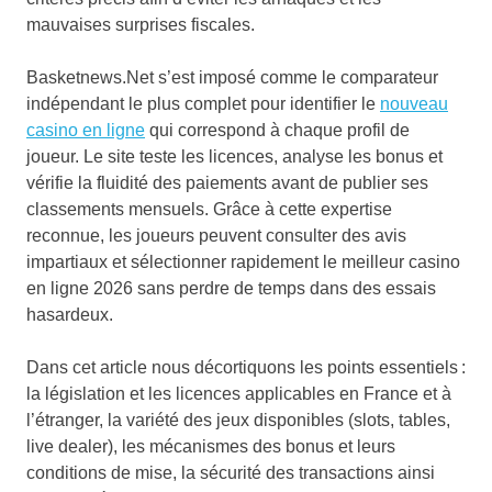
mauvaises surprises fiscales.
Basketnews.Net s’est imposé comme le comparateur
indépendant le plus complet pour identifier le
nouveau
casino en ligne
qui correspond à chaque profil de
joueur. Le site teste les licences, analyse les bonus et
vérifie la fluidité des paiements avant de publier ses
classements mensuels. Grâce à cette expertise
reconnue, les joueurs peuvent consulter des avis
impartiaux et sélectionner rapidement le meilleur casino
en ligne 2026 sans perdre de temps dans des essais
hasardeux.
Dans cet article nous décortiquons les points essentiels :
la législation et les licences applicables en France et à
l’étranger, la variété des jeux disponibles (slots, tables,
live dealer), les mécanismes des bonus et leurs
conditions de mise, la sécurité des transactions ainsi