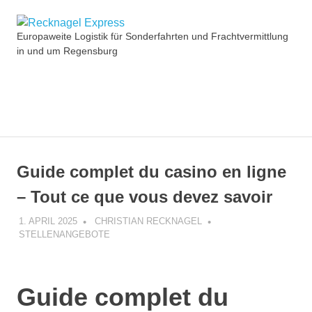
Zum
Recknagel
Inhalt
Europaweite Logistik für Sonderfahrten und Frachtvermittlung
springen
in und um Regensburg
Express
MENÜ
Guide complet du casino en ligne
– Tout ce que vous devez savoir
1. APRIL 2025
CHRISTIAN RECKNAGEL
STELLENANGEBOTE
Guide complet du