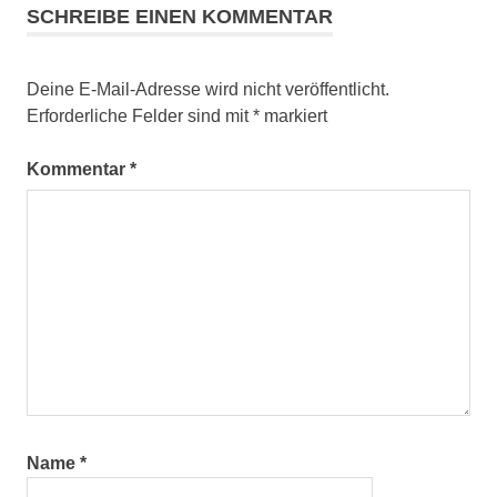
SCHREIBE EINEN KOMMENTAR
Deine E-Mail-Adresse wird nicht veröffentlicht.
Erforderliche Felder sind mit
*
markiert
Kommentar
*
Name
*