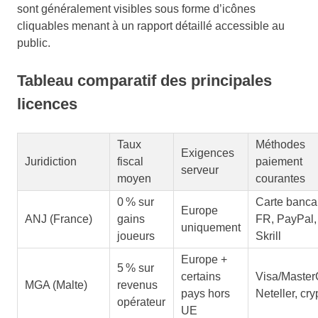
sont généralement visibles sous forme d’icônes
cliquables menant à un rapport détaillé accessible au
public.
Tableau comparatif des principales
licences
Taux
Méthodes
Exigences
Juridiction
fiscal
paiement
serveur
moyen
courantes
0 % sur
Carte banca
Europe
ANJ (France)
gains
FR, PayPal,
uniquement
joueurs
Skrill
Europe +
5 % sur
certains
Visa/Master
MGA (Malte)
revenus
pays hors
Neteller, cry
opérateur
UE