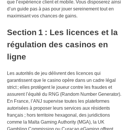
que l’expérience client et mobile. Vous disposerez ainsi
d’un guide pas à pas pour jouer sereinement tout en
maximisant vos chances de gains.
Section 1 : Les licences et la
régulation des casinos en
ligne
Les autorités de jeu délivrent des licences qui
garantissent que le casino opère dans un cadre légal
strict ; elles protègent le joueur contre les fraudes et
assurent l’équité du RNG (Random Number Generator).
En France, l’ANJ supervise toutes les plateformes
autorisées à proposer leurs services aux résidents
français ; hors territoire hexagonal, des juridictions
comme la Malta Gaming Authority (MGA), la UK
Gambling Commission ou Curaçao eGaming offrent