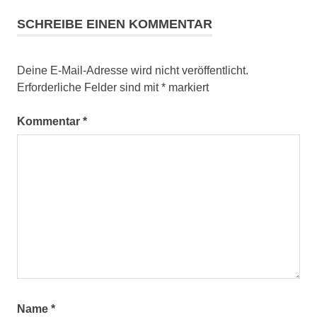
SCHREIBE EINEN KOMMENTAR
Deine E-Mail-Adresse wird nicht veröffentlicht.
Erforderliche Felder sind mit
*
markiert
Kommentar
*
Name
*