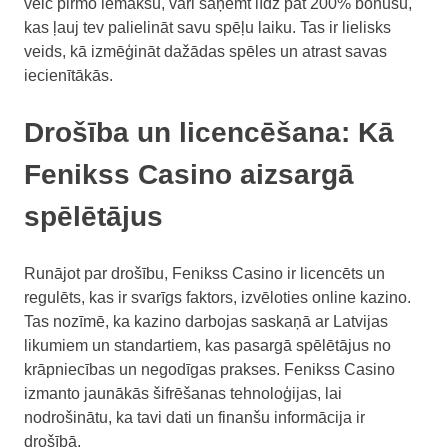
veic pirmo iemaksu, vari saņemt līdz pat 200% bonusu,
kas ļauj tev palielināt savu spēļu laiku. Tas ir lielisks
veids, kā izmēģināt dažādas spēles un atrast savas
iecienītākās.
Drošība un licencēšana: Kā
Fenikss Casino aizsargā
spēlētājus
Runājot par drošību, Fenikss Casino ir licencēts un
regulēts, kas ir svarīgs faktors, izvēloties online kazino.
Tas nozīmē, ka kazino darbojas saskaņā ar Latvijas
likumiem un standartiem, kas pasargā spēlētājus no
krāpniecības un negodīgas prakses. Fenikss Casino
izmanto jaunākās šifrēšanas tehnoloģijas, lai
nodrošinātu, ka tavi dati un finanšu informācija ir
drošībā.