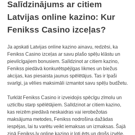
Salīdzinājums ar citiem
Latvijas online kazino: Kur
Fenikss Casino izceļas?
Ja apskati Latvijas online kazino ainavu, redzēsi, ka
Fenikss Casino izceļas ar savu plašo spēļu klāstu un
pievilcīgajiem bonusiem. Salīdzinot ar citiem kazino,
Fenikss piedāvā konkurētspējīgas likmes un biežus
akcijas, kas piesaista jaunus spēlētājus. Tas ir īpaši
svarīgi, ja vēlies maksimāli izmantot savu spēļu budžetu.
Turklāt Fenikss Casino ir izveidojis spēcīgu zīmolu un
uzticību starp spēlētājiem. Salīdzinot ar citiem kazino,
kas reizēm piedāvā neskaidras vai ierobežotas
maksājuma metodes, Fenikss nodrošina dažādas
iespējas, lai tu varētu veikt iemaksas un izmaksas. Šajā
ziņā Fenikss.lv online kazino ir ļoti ērts un drošs izvēle.