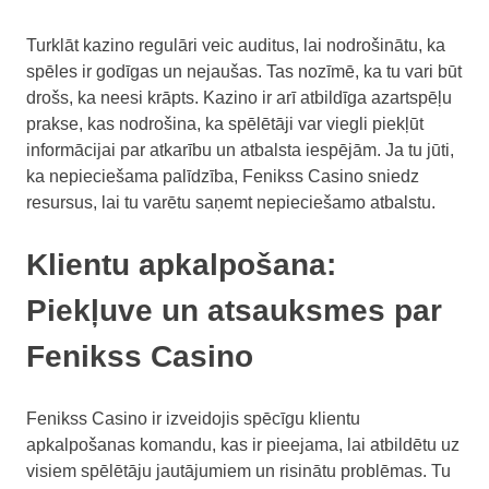
Turklāt kazino regulāri veic auditus, lai nodrošinātu, ka
spēles ir godīgas un nejaušas. Tas nozīmē, ka tu vari būt
drošs, ka neesi krāpts. Kazino ir arī atbildīga azartspēļu
prakse, kas nodrošina, ka spēlētāji var viegli piekļūt
informācijai par atkarību un atbalsta iespējām. Ja tu jūti,
ka nepieciešama palīdzība, Fenikss Casino sniedz
resursus, lai tu varētu saņemt nepieciešamo atbalstu.
Klientu apkalpošana:
Piekļuve un atsauksmes par
Fenikss Casino
Fenikss Casino ir izveidojis spēcīgu klientu
apkalpošanas komandu, kas ir pieejama, lai atbildētu uz
visiem spēlētāju jautājumiem un risinātu problēmas. Tu