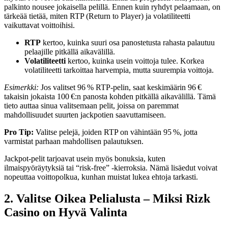
palkinto nousee jokaisella pelillä. Ennen kuin ryhdyt pelaamaan, on
tärkeää tietää, miten RTP (Return to Player) ja volatiliteetti
vaikuttavat voittoihisi.
RTP
kertoo, kuinka suuri osa panostetusta rahasta palautuu
pelaajille pitkällä aikavälillä.
Volatiliteetti
kertoo, kuinka usein voittoja tulee. Korkea
volatiliteetti tarkoittaa harvempia, mutta suurempia voittoja.
Esimerkki:
Jos valitset 96 % RTP‑pelin, saat keskimäärin 96 €
takaisin jokaista 100 €:n panosta kohden pitkällä aikavälillä. Tämä
tieto auttaa sinua valitsemaan pelit, joissa on paremmat
mahdollisuudet suurten jackpotien saavuttamiseen.
Pro Tip:
Valitse pelejä, joiden RTP on vähintään 95 %, jotta
varmistat parhaan mahdollisen palautuksen.
Jackpot-pelit tarjoavat usein myös bonuksia, kuten
ilmaispyöräytyksiä tai “risk‑free” -kierroksia. Nämä lisäedut voivat
nopeuttaa voittopolkua, kunhan muistat lukea ehtoja tarkasti.
2. Valitse Oikea Pelialusta – Miksi Rizk
Casino on Hyvä Valinta