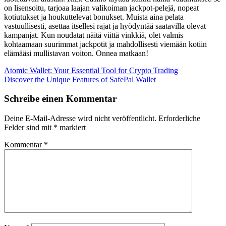
on lisensoitu, tarjoaa laajan valikoiman jackpot-pelejä, nopeat
kotiutukset ja houkuttelevat bonukset. Muista aina pelata
vastuullisesti, asettaa itsellesi rajat ja hyödyntää saatavilla olevat
kampanjat. Kun noudatat näitä viittä vinkkiä, olet valmis
kohtaamaan suurimmat jackpotit ja mahdollisesti viemään kotiin
elämääsi mullistavan voiton. Onnea matkaan!
Beitragsnavigation
Vorheriger
Atomic Wallet: Your Essential Tool for Crypto Trading
Beitrag:
Nächster
Discover the Unique Features of SafePal Wallet
Beitrag:
Schreibe einen Kommentar
Deine E-Mail-Adresse wird nicht veröffentlicht.
Erforderliche
Felder sind mit
*
markiert
Kommentar
*